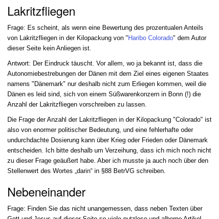
Lakritzfliegen
Frage: Es scheint, als wenn eine Bewertung des prozentualen Anteils
von Lakritzfliegen in der Kilopackung von "
Haribo Colorado
" dem Autor
dieser Seite kein Anliegen ist.
Antwort: Der Eindruck täuscht. Vor allem, wo ja bekannt ist, dass die
Autonomiebestrebungen der Dänen mit dem Ziel eines eigenen Staates
namens "Dänemark" nur deshalb nicht zum Erliegen kommen, weil die
Dänen es leid sind, sich von einem Süßwarenkonzern in Bonn (!) die
Anzahl der Lakritzfliegen vorschreiben zu lassen.
Die Frage der Anzahl der Lakritzfliegen in der Kilopackung "Colorado" ist
also von enormer politischer Bedeutung, und eine fehlerhafte oder
undurchdachte Dosierung kann über Krieg oder Frieden oder Dänemark
entscheiden. Ich bitte deshalb um Verzeihung, dass ich mich noch nicht
zu dieser Frage geäußert habe. Aber ich musste ja auch noch über den
Stellenwert des Wortes „darin“ in §88 BetrVG schreiben.
Nebeneinander
Frage: Finden Sie das nicht unangemessen, dass neben Texten über
Gott und Jesus auf dieser Seite so viele nutzlose und alberne Artikel