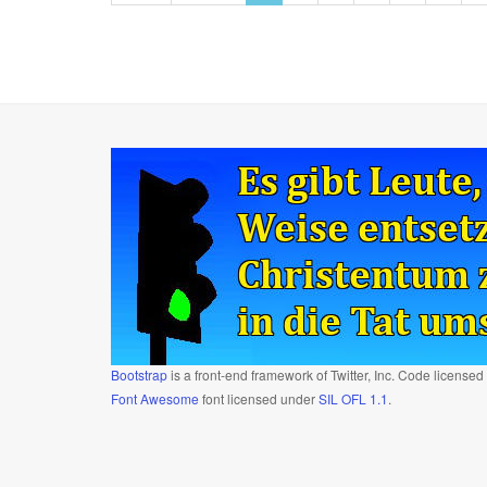
Bootstrap
is a front-end framework of Twitter, Inc. Code license
Font Awesome
font licensed under
SIL OFL 1.1
.