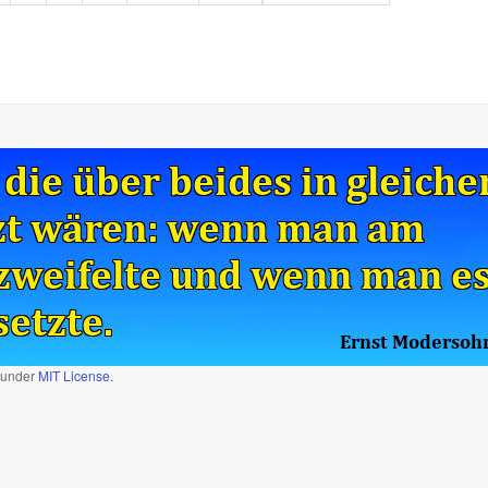
d under
MIT License.