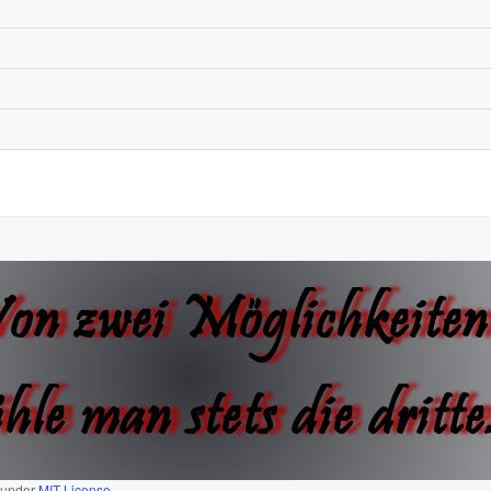
d under
MIT License.