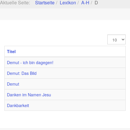
Aktuelle Seite:
Startseite
Lexikon
A-H
D
Anzeige
#
Titel
Demut - ich bin dagegen!
Demut: Das Bild
Demut
Danken im Namen Jesu
Dankbarkeit